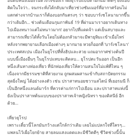
อันดับหนึ่งเมืองในดวงใจของเราฝั่งยุโรปแบบตามกันมาติดๆ ยังแอบ
คิดในใจว่า.. จนกระทั่งได้กลับมาเที่ยวช่วงซัมเมอร์ที่อากาศร้อนไม่
แตกต่างจากบ้านเราก็ต้องบอกกันตรงๆ ว่า ชอบบาร์เซโลนามากขึ้น
กว่าเดิมอีก… ช่วงต้นเดือนกุมภาพันธ์ 19 ที่ผ่านมาเราอยากเดินทาง
ไปเมืองหนาวแต่ไม่หนาวมาก! อยากไปที่แดดจ้า แต่เย็นสบายและ
สามารถเที่ยวได้ทั้งวันโดยไม่ต้องกลัวมาจะมีพายุหิมะเข้าเมื่อไหร่
หลังจากพยายามเลือกเมืองต่างๆ มากมาย หวยก็ออกที่ ‘บาร์เซโลนา’
ประเทศสเปน เมืองในยุโรปที่ทั้งฮิปและสวย แถมอากาศช่วงต้นปี
แบบนี้เมืองอื่นๆ ในยุโรปแทบจะติดลบ… ยุโรปตะวันออก เป็นอีก
หนึ่งเส้นทางท่องเที่ยว ที่นักท่องเที่ยวให้ความสนใจไม่แพ้ที่ไหน ๆ
เนื่องจากมีธรรมชาติที่สวยงาม ถูกผสมผสานเข้ากับสถาปัตยกรรม
สุดยิ่งใหญ่ ได้อย่างลงตัว เช่น ปราสาทนอยชวานสไตน์ ที่เยอรมนี ก็
เป็นอีกหนึ่งแลนด์มาร์ก ที่ควรค่าแก่การไปเยือน และปราสาทแห่งนี้
ยังเป็นปราสาทต้นแบบของปราสาทเจ้าหญิงนิทรา ของดิสนีย์ อีก
ด้วย…
เที่ยวยุโรป
เพราะเดี๋ยวนี้โลกมันกว้างแต่ใกล้กว่าเดิม เลยไม่แปลกใจที่ใครๆ…
แพลนไว้เผื่อโยกย้าย สายลมแสงแดดและมีชีวิตดีๆ ชีวิตช่วงนี้นั้น