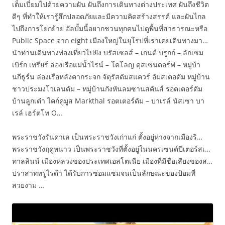
เต็มเปี่ยมไปด้วยความฝัน ฝันถึงการเดินทางต่างประเทศ ฝันถึงชีวิต
ดีๆ ที่ทำให้เรารู้สึกปลอดภัยและมีความคิดสร้างสรรค์ และฝันไกล
ไปถึงการโยกย้าย อัลบั้มนี้อยากชวนทุกคนไปดูพื้นที่สาธารณะหรือ
Public Space จาก eight เมืองใหญ่ในยุโรปที่เราเคยเดินทางมา…
นำท่านเดินทางท่องเที่ยวไปยัง บรัสเซลส์ – เกนต์ บรูกก์ – ลักเซม
เบิร์ก เทรียร์ ล่องเรือแม่น้ำไรน์ – โคโลญ ดุสเซนดอร์ฟ – หมู่บ้า
นกีธูร์น ล่องเรือหลังคากระจก จัตุรัสดัมสแควร์ อัมสเตอดัม หมู่บ้าน
ชาวประมงโวเลนดัม – หมู่บ้านกังหันลมซานสคันส์ รอตเตอร์ดัม
บ้านลูกเต๋า ไคก์คูมูส Markthal รอตเตอร์ดัม – บาเรล์ นัสเซา บา
เรล์ เฮร์ตโท O…
พระราชวังรันดาเล เป็นพระราชวังเก่าแก่ ตั้งอยู่ห่างจากเมืองริ…
พระราชวังฤดูหนาว เป็นพระราชวังที่ตั้งอยู่ในนครเซนต์ปีเตอร์สเ…
ทาลลินน์ เมืองหลวงของประเทศเอสโตเนีย เมืองที่มีชื่อเสียงของส…
ปราสาททรูไรด้า ได้รับการซ่อมแซมจนเป็นลักษณะของป้อมที่
สวยงาม …