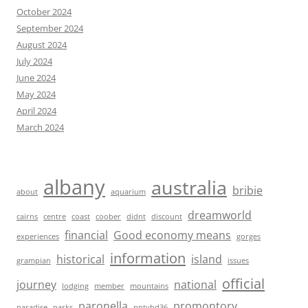
October 2024
September 2024
August 2024
July 2024
June 2024
May 2024
April 2024
March 2024
albany
australia
bribie
about
aquarium
dreamworld
cairns
centre
coast
coober
didnt
discount
financial
Good economy means
experiences
gorges
information
historical
island
grampian
issues
official
journey
national
lodging
member
mountains
paronella
promontory
paradise
parks
pptvhd36