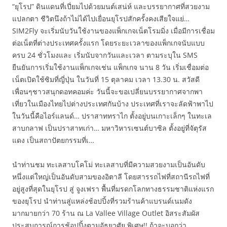
“ยุโรป” ดินแดนที่เปี่ยมไปด้วยมนต์เสน่ห์ และบรรยากาศที่สวยงาม
แปลกตา ชีวิตนึงถ้าไม่ได้ไปเยื่อนยุโรปสักครั้งคงเสียใจแย่…
SIM2Fly จะเริ่มนับวันใช้งานของแพ็กเกจเน็ตโรมมิ่ง เมื่อมีการเชื่อม
ต่อเน็ตที่ต่างประเทศครั้งแรก โดยระยะเวลาของแพ็กเกจนับแบบ
ครบ 24 ชั่วโมงและ เริ่มนับจากวันและเวลา ตามระบุใน SMS
ยืนยันการเริ่มใช้งานแพ็กเกจเช่น แพ็กเกจ นาน 8 วัน เริ่มเชื่อมต่อ
เน็ตเปิดใช้ซิมที่ญี่ปุ่น ในวันที่ 15 ตุลาคม เวลา 13.30 น. สวัสดี
เพื่อนๆชาวสนุกดอทคอมค่ะ วันนี้จะขอเปลี่ยนบรรยากาศจากพา
เที่ยวในเมืองไทยไปต่างประเทศกันบ้าง ประเทศที่เราจะลัดฟ้าพาไป
ในวันนี้คือไอร์แลนด์… ปราสาททราไก ตั้งอยู่บนเกาะเล็กๆ ในทะเล
สาบกลาฟ เป็นปราสาทเก่า… มหาวิหารเซนต์บาซิล ตั้งอยู่ที่จัตุรัส
แดง เป็นสถาปัตยกรรมที่เ…
นำท่านชม ทะเลสาบโคโม่ ทะเลสาบที่มีความสวยงามเป็นอันดับ
หนึ่งแต่ใหญ่เป็นอันดับสามของอิตาลี โดยสารรถไฟที่สถานีรถไฟที่
อยู่สูงที่สุดในยุโรป สู่ จูงเฟรา พื้นที่มรดกโลกทางธรรมชาติแห่งแรก
ของยุโรป นำท่านสู่แหล่งช้อปปิ้งที่รวมร้านค้าแบรนด์เนมดัง
มากมายกว่า 70 ร้าน ณ La Vallee Village Outlet อิสระสัมผัส
ประสบการณ์การช้อปปิ้งตามอัธยาศัย พิเศษ!! ถ้าจะบอกว่า