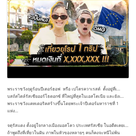
พระราชวังฤดูร้อนปีเตอร์ฮอฟ หรือ เปโตรควาเรสต์ ตั้งอยู่ที่เ…
บสถ์สไตล์รัสเซียออร์โธดอกซ์ ที่ใหญ่ที่สุดในเอสโตเนีย และยังเ…
พระราชวังแคทเดอริคสร้างขึ้นโดยพระเจ้าปีเตอร์มหาราชที่ 1
แห่ง…
จตุรัสแดง ตั้งอยู่ใจกลางเมืองมอสโคว ประเทศรัสเซีย ในอดีตเคยเ…
ถ้าพูดถึงที่เที่ยวในฝัน ภาพในหัวของหลายๆ คนก็คงจะหนีไม่พ้น