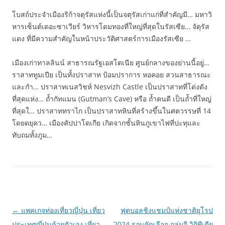
โบสถ์ประจำเมืองริก้าจตุรัสแห่งนี้เป็นจตุรัสเก่าแก่ที่สำคัญมี… มหาวิ
หารเซ็นต์เดอะซาเวียร์ วิหารโดมทองที่ใหญ่ที่สุดในรัสเซีย… จัตุรัส
แดง ที่มีความสำคัญในหน้าประวัติศาสตร์การเมืองรัสเซีย …
เมืองเก่าทาลลินน์ สาธารณรัฐเอสโตเนีย ศูนย์กลางของย่านนี้อยู่…
ราสาททูมเปีย เป็นทั้งปราสาท ป้อมปราการ หอคอย สวนสาธารณะ
และกำ… ปราสาทเนสวิชห์ Nesvizh Castle เป็นปราสาทที่โด่งดัง
ที่สุดแห่ง… ถ้ำกัทแมน (Gutman’s Cave) หรือ ถ้ำคนดี เป็นถ้ำที่ใหญ่
ที่สุดใ… ปราสาททราไก เป็นปราสาทหินที่สร้างขึ้นในศตวรรษที่ 14
โดยดยุคว… เมืองคัปปาโดเกีย เกิดจากชั้นหินภูเขาไฟที่ปะทุและ
ทับถมทั้งภูม…
Post
←
แพคเกจท่องเที่ยวญี่ปุ่น เที่ยว
ฟุตบอลชิงแชมป์แห่งชาติยุโรป
navigation
ประเทศญี่ปุ่นด้วยตัวเอง เที่ยว
2024 รอบคัดเลือก กลุ่มจี วิกิพีเดีย