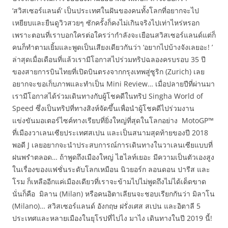
‘สวิสเซอร์แลนด์’ เป็นประเทศในฝันของคนทั้งโลกที่อยากจะไป
เหยียบและยืนดูวิวสวยๆ ซักครั้งก็คงไม่เกินจริงไปเท่าไหร่หรอก
เพราะตอนที่เราบอกใครต่อใครว่ากำลังจะเยือนสวิสเซอร์แลนด์แต่ก็
คนก็ทำตามเยิ้มและพูดเป็นเสียงเดียวกันว่า ‘อยากไปบ้างจังเลยอะ! ’
ล่าสุดเมื่อเดือนที่แล้วเรามีโอกาสไปร่วมทริปฉลองครบรอบ 35 ปี
ของสายการบินไทยที่เปิดบินตรงจากกรุงเทพสู่ซูริก (Zurich) เลย
อยากจะขอเก็บภาพและทำเป็น Mini Review… เมื่อปลายปีที่ผ่านมา
เรามีโอกาสได้ร่วมเดินทางกับผู้โชคดีในทริป Singha World of
Speed ซึ่งเป็นทริปที่ทางสิงห์จัดขึ้นเพื่อนำผู้โชคดีไปร่วมงาน
แข่งขันมอเตอร์ไซค์ทางเรียบที่ยิ่งใหญ่ที่สุดในโลกอย่าง MotoGP™
ที่เมืองวาเลนเซียประเทศสเปน และเป็นสนามสุดท้ายของปี 2018
พอดี J เลยอยากจะนำประสบการณ์การเดินทางในวาเลนเซียแบบที่
ฝนพรำตลอด… ถ้าพูดถึงเมืองใหญ่ ไฮไลท์เยอะ มีความเป็นตัวเองสูง
ในเรื่องของแฟชั่นระดับโลกเหมือน นิวยอร์ก ลอนดอน ปารีส และ
โรม ก็เหลืออีกแค่เมืองเดียวที่เราจะข้ามไปไม่พูดถึงไม่ได้เด็ดขาด
นั่นก็คือ มิลาน (Milan) หรือคนอิตาเลียนจะชอบเรียกกันว่า มิลาโน
(Milano)… สวิสเซอร์แลนด์ อังกฤษ ฝรั่งเศส สเปน และอิตาลี 5
ประเทศและหลายเมืองในยุโรปที่ไปไง มาไง เดินทางในปี 2019 นี้!