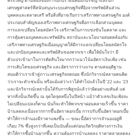
ครั้งใหญ่ ด้านหนึ่งของการอภิปรายนี้คือนักปรัชญาและนัก
เศรษฐศาสตร์ที่สนับสนุนระบบเศรษฐกิจที่อิงจากทรัพย์สินส่วน
บุคคลและตลาดเสรี หรือสิ่งที่อาจเรียกว่าเสรีภาพทางเศรษฐกิจ องค์
ประกอบสำคัญของเสรีภาพทางเศรษฐกิจคือการเลือกส่วนบุคคล
การแลกเปลี่ยนโดยสมัครใจ เสรีภาพในการแข่งขันในตลาด และ
การคุ้มครองบุคคลและทรัพย์สิน สถาบันและนโยบายสอดคล้องกับ
เสรีภาพทางเศรษฐกิจเมื่ออนุญาตให้มีการแลกเปลี่ยนโดยสมัครใจ
และปกป้องบุคคลและทรัพย์สินของพวกเขา เพื่อให้มั่นใจว่า มี
ตัวแปรเข้ามาในการตัดสินใจมากกว่าแนวโน้มอัตราเงินเฟ้อ เช่น
การเติบโตของเศรษฐกิจ และอัตราการว่างงาน ตามสมมุติฐาน
สมมติว่าเราเข้าสู่ภาวะเศรษฐกิจถดถอย ซึ่งนักวิจารณ์หลายคนคิด
ว่าเราจะทำเช่นนั้น หรือแม้แต่ว่าเราได้ทำไปแล้วในปี ’22 และ ’23
และนักวิจารณ์เหล่านั้นได้รับการพิสูจน์แล้วว่าผิดอย่างมหันต์ แต่
หากสิ่งนั้นเกิดขึ้น ณ จุดใดจุดหนึ่งในปีหน้า แม้ว่าตัวเลขเงินเฟ้อจะ
ไม่เปลี่ยนแปลงก็ตาม นั่นก็จะทำให้พวกเขาผ่อนคลายเร็วขึ้น ราคา
บ้านลดลงเนื่องจากการขึ้นอัตราดอกเบี้ย การปรับขึ้นอัตราดอกเบี้ย
ทำให้การจำนองมีราคาแพงขึ้น — ขณะนี้อัตราการจำนองอยู่ที่
เกือบ 7% ซึ่งสูงกว่าที่เคยเป็นนับตั้งแต่ก่อนเกิดวิกฤติทางการเงิน
ทำให้การซื้อบ้านยากขึ้น ความต้องการบ้านลดลง ราคาตลาดลดลง