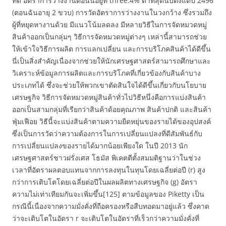
ที่ดี อัตราการว่างงานตอนนี้อยู่ที่ three.4% ต่ำที่สุดนับตั้งแต่ปี 2496
(ตอนฉันอายุ 2 ขวบ) การวัดอัตราการว่างงานในวงกว้าง ซึ่งรวมถึง
ผู้ที่หยุดหางานด้วย มีแนวโน้มลดลง มีหลายวิธีในการจัดหมวดหมู่
สินค้าออกเป็นกลุ่มๆ วิธีการจัดหมวดหมู่ต่างๆ เหล่านี้สามารถช่วย
ให้เข้าใจวิธีการผลิต การแลกเปลี่ยน และการบริโภคสินค้าได้ดีขึ้น
นี่เป็นสิ่งสำคัญเนื่องจากช่วยให้นักเศรษฐศาสตร์สามารถศึกษาและ
วิเคราะห์ข้อมูลการผลิตและการบริโภคที่เกี่ยวข้องกับสินค้าบาง
ประเภทได้ ซึ่งจะช่วยให้พวกเขาตัดสินใจได้ดีขึ้นเกี่ยวกับนโยบาย
เศรษฐกิจ วิธีการจัดหมวดหมู่สินค้าทั่วไปวิธีหนึ่งคือการแบ่งสินค้า
ออกเป็นสามกลุ่มที่เรียกว่าสินค้าด้อยคุณภาพ สินค้าปกติ และสินค้า
ฟุ่มเฟือย วิธีนี้จะแบ่งสินค้าตามความยืดหยุ่นของรายได้ของอุปสงค์
ซึ่งเป็นการวัดว่าความต้องการในการเปลี่ยนแปลงที่ดีสัมพันธ์กับ
การเปลี่ยนแปลงของรายได้มากน้อยเพียงใด ในปี 2013 นัก
เศรษฐศาสตร์ชาวฝรั่งเศส โธมัส พิเคตตีตั้งสมมติฐานว่าในช่วง
เวลาที่อัตราผลตอบแทนจากการลงทุนในทุนโดยเฉลี่ยต่อปี (r) สูง
กว่าการเติบโตโดยเฉลี่ยต่อปีในผลผลิตทางเศรษฐกิจ (g) อัตรา
ความไม่เท่าเทียมกันจะเพิ่มขึ้น[125] ตามข้อมูลของ Piketty เป็น
กรณีนี้เนื่องจากความมั่งคั่งที่ถือครองหรือสืบทอดมาอยู่แล้ว ซึ่งคาด
ว่าจะเติบโตในอัตรา r จะเติบโตในอัตราที่เร็วกว่าความมั่งคั่งที่