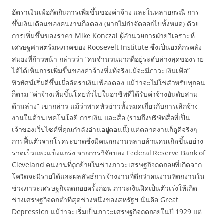
อัตราเงินเฟ้อกัดกินการเพิ่มขึ้นของค่าจ้าง และในหลายกรณี การ
ขึ้นเงินเดือนของคนงานก็ลดลง (หากไม่กำจัดออกไปทั้งหมด) ด้วย
การเพิ่มขึ้นของราคา Mike Konczal ผู้อำนวยการฝ่ายวิเคราะห์
เศรษฐศาสตร์มหภาคของ Roosevelt Institute ซึ่งเป็นองค์กรคลัง
สมองที่ก้าวหน้า กล่าวว่า “คนจำนวนมากที่อยู่ระดับล่างสุดของราย
ได้ได้เห็นการเพิ่มขึ้นของค่าจ้างที่แท้จริงแม้จะมีภาวะเงินเฟ้อ”
ทิวทัศน์เริ่มดีขึ้นเมื่ออัตราเงินเฟ้อลดลง แม้ว่าจะไม่ใช่สำหรับทุกคน
ก็ตาม “ค่าจ้างเพิ่มขึ้นโดยทั่วไปในอาชีพที่ได้รับค่าจ้างอันดับสาม
ด้านล่าง” เขากล่าว แม้ว่าพาดหัวข่าวทั้งหมดเกี่ยวกับการเลิกจ้าง
งานในด้านเทคโนโลยี การเงิน และสื่อ (รวมถึงบริษัทสื่อที่เป็น
เจ้าของเว็บไซต์ที่คุณกำลังอ่านอยู่ตอนนี้) แต่ตลาดงานก็ดูดีจริงๆ
การฟื้นตัวจากโรคระบาดซึ่งมีคนตกงานหลายล้านคนเกิดขึ้นอย่าง
รวดเร็วและแข็งแกร่ง จากการวิจัยของ Federal Reserve Bank of
Cleveland คนงานที่ถูกย้ายในช่วงภาวะเศรษฐกิจถดถอยที่เกิดจาก
โควิดจะมีรายได้และผลลัพธ์การจ้างงานที่ดีกว่าคนงานที่ตกงานใน
ช่วงภาวะเศรษฐกิจถดถอยครั้งก่อน ภาวะเงินฝืดเป็นตัวเร่งให้เกิด
ช่วงเศรษฐกิจตกต่ำที่สุดช่วงหนึ่งของสหรัฐฯ นั่นคือ Great
Depression แม้ว่าจะเริ่มเป็นภาวะเศรษฐกิจถดถอยในปี 1929 แต่