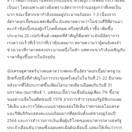
สาว ก็คือการซื้อบ้านหลังแรกนั้นมีขนาดใหญ่กว่าลิฟต์มากกว่าที่เคย
เป็นมา โดยเฉพาะอย่างยิ่งเพราะอัตราการจำนองสูงกว่าที่เคยเป็น
มาก ขณะนี้พวกเขากำลังลอยอยู่ประมาณร้อยละ 7.3 เนื่องจาก
อัตราดอกเบี้ยของเฟดเพิ่มขึ้น นั่นหมายความว่าในช่วงสี่ปีที่ผ่านมา
ตะกร้าช้อปปิ้งของผู้บริโภคทั้งหมด หรือทุกสิ่งที่เราซื้อ เพิ่มขึ้น
ประมาณ 20 เปอร์เซ็นต์ เหตุผลที่สำคัญก็คือเพราะมันมีอัตราการ
เร่งความเร็วที่เร็วกว่าที่เราคุ้นเคยมาก หมายความว่าผู้คนยังคงจำ
ช่วงเวลาที่ราคาลดลงประมาณหนึ่งในห้า แต่พวกเขากำลังเผชิญกับ
ราคาที่สูงขึ้นมากในปัจจุบัน
นักเศรษฐศาสตร์บางคนคาดว่าเฟดจะขึ้นอัตราดอกเบี้ยมาตรฐาน
อีกครึ่งหนึ่งที่สำคัญในการประชุมครั้งต่อไปในวันที่ 21-22 มีนาคม
หลังจากที่ได้ประกาศขึ้นเพียงไตรมาสเดียวเมื่อพบกับวันที่ 31
มกราคม-กุมภาพันธ์ 1. แต่ขณะนี้ความเชื่อมั่นอยู่เพียง 7% ขี้อาย
ของค่าเฉลี่ยในอดีตของปี 1978 จากการสำรวจของรัฐมิชิแกนเผย
ให้เห็น และการให้คะแนนล่าสุดแสดงให้เห็นว่าพรรคเดโมแครต
และรีพับลิกันแสดงคะแนนนิยมมากที่สุดนับตั้งแต่ช่วงฤดูร้อนปี
2564 และการสำรวจการเงินเพื่อผู้บริโภคของธนาคารกลางสหรัฐ
ประจำเดือนธันวาคมซึ่งเผยแพร่เมื่อต้นเดือนนี้ แสดงให้เห็นว่าการ