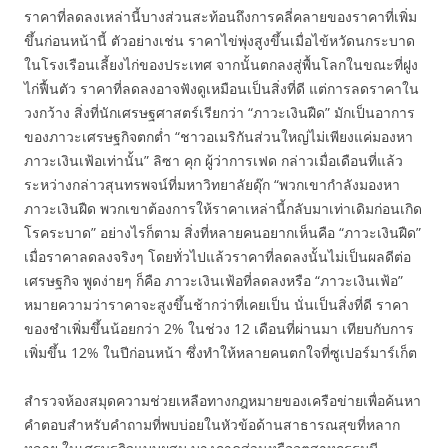
ราคาที่ลดลงเหล่านี้บางส่วนสะท้อนถึงการคลี่คลายของราคาที่เพิ่ม
ขึ้นก่อนหน้านี้ ตัวอย่างเช่น ราคาไข่พุ่งสูงขึ้นเมื่อไข้หวัดนกระบาด
ในโรงเรือนเลี้ยงไก่ของประเทศ จากนั้นตกลงสู่พื้นโลกในขณะที่ฝูง
ไก่ฟื้นตัว ราคาที่ลดลงอาจฟังดูเหมือนเป็นสิ่งที่ดี แต่การลดราคาใน
วงกว้าง สิ่งที่นักเศรษฐศาสตร์เรียกว่า “ภาวะเงินฝืด” มักเป็นอาการ
ของภาวะเศรษฐกิจตกต่ำ “ชาวอเมริกันส่วนใหญ่ไม่เพียงแค่มองหา
ภาวะเงินเฟ้อเท่านั้น” ลิซา คุก ผู้ว่าการเฟด กล่าวเมื่อเดือนที่แล้ว
ระหว่างกล่าวสุนทรพจน์ที่มหาวิทยาลัยดุ๊ก “พวกเขากำลังมองหา
ภาวะเงินฝืด พวกเขาต้องการให้ราคาเหล่านี้กลับมาเท่าเดิมก่อนเกิด
โรคระบาด” อย่างไรก็ตาม สิ่งที่หลายคนอยากเห็นคือ “ภาวะเงินฝืด”
เมื่อราคาลดลงจริงๆ โดยทั่วไปแล้วราคาที่ลดลงนั้นไม่เป็นผลดีต่อ
เศรษฐกิจ พูดง่ายๆ ก็คือ ภาวะเงินเฟ้อที่ลดลงหรือ “ภาวะเงินเฟ้อ”
หมายความว่าราคาจะสูงขึ้นช้ากว่าที่เคยเป็น นั่นเป็นสิ่งที่ดี ราคา
ของชำเพิ่มขึ้นน้อยกว่า 2% ในช่วง 12 เดือนที่ผ่านมา เทียบกับการ
เพิ่มขึ้น 12% ในปีก่อนหน้า ซึ่งทำให้หลายคนตกใจที่ซูเปอร์มาร์เก็ต
สำรวจห้องสมุดความช่วยเหลือทางกฎหมายของเครือข่ายเพื่อค้นหา
คำตอบสำหรับคำถามที่พบบ่อยในหัวข้อด้านสาธารณสุขที่หลาก