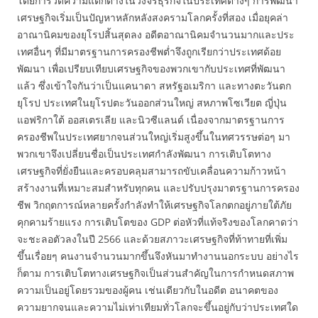
โดยการวัดความแตกต่างในวงจรธุรกิจในประเทศต่างๆ การพัฒนา
เศรษฐกิจเริ่มเป็นปัญหาหลักหลังสงครามโลกครั้งที่สอง เมื่อยุคล่า
อาณานิคมของยุโรปสิ้นสุดลง อดีตอาณานิคมจำนวนมากและประ
เทศอื่นๆ ที่มีมาตรฐานการครองชีพต่ำจึงถูกเรียกว่าประเทศด้อย
พัฒนา เพื่อเปรียบเทียบเศรษฐกิจของพวกเขากับประเทศที่พัฒนา
แล้ว ซึ่งเข้าใจกันว่าเป็นแคนาดา สหรัฐอเมริกา และทางตะวันตก
ยุโรป ประเทศในยุโรปตะวันออกส่วนใหญ่ สหภาพโซเวียต ญี่ปุ่น
แอฟริกาใต้ ออสเตรเลีย และนิวซีแลนด์ เนื่องจากมาตรฐานการ
ครองชีพในประเทศยากจนส่วนใหญ่เริ่มสูงขึ้นในทศวรรษต่อๆ มา
พวกเขาจึงเปลี่ยนชื่อเป็นประเทศกำลังพัฒนา การเติบโตทาง
เศรษฐกิจที่ยั่งยืนและครอบคลุมสามารถขับเคลื่อนความก้าวหน้า
สร้างงานที่เหมาะสมสำหรับทุกคน และปรับปรุงมาตรฐานการครอง
ชีพ วิกฤตการณ์หลายครั้งกำลังทำให้เศรษฐกิจโลกตกอยู่ภายใต้ภัย
คุกคามร้ายแรง การเติบโตของ GDP ต่อหัวที่แท้จริงของโลกคาดว่า
จะชะลอตัวลงในปี 2566 และด้วยสภาวะเศรษฐกิจที่ท้าทายที่เพิ่ม
ขึ้นเรื่อยๆ คนงานจำนวนมากขึ้นจึงหันมาทำงานนอกระบบ อย่างไร
ก็ตาม การเติบโตทางเศรษฐกิจเป็นส่วนสำคัญในการกำหนดสภาพ
ความเป็นอยู่โดยรวมของผู้คน เช่นเดียวกับในอดีต อนาคตของ
ความยากจนและความไม่เท่าเทียมทั่วโลกจะขึ้นอยู่กับว่าประเทศใด