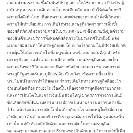
สะสมผ่านแรงงาน ซึ่งสัมพันธ์กับ g อย่างใกล้ชิดมากกว่า Piketty ผู้
สนับสนุนการลดระดับความไม่เท่าเทียมกัน แนะนำให้จัดเก็บภาษี
ความมั่งคั่งทั่วโลก เพื่อลดความแตกต่างของความมั่งคั่งที่เกิดจาก
ความไม่เท่าเทียมกัน การเติบโตทางเศรษฐกิจวัดจากการเพิ่มขึ้น
ของผลิตภัณฑ์มวลรวมภายในประเทศ (GDP) ซึ่งหมายถึงมูลค่ารวม
ของสินค้าและบริการทั้งหมดที่ผลิตภายในประเทศในหนึ่งปี พลัง
มากมายมีส่วนทำให้เศรษฐกิจเติบโต อย่างไรก็ตาม ไม่มีปัจจัยเดียวที่
กระตุ้นให้เกิดการเติบโตที่สมบูรณ์แบบหรือเหมาะสมที่สุดสำหรับ
เศรษฐกิจอย่างสม่ำเสมอ น่าเสียดายที่ภาวะเศรษฐกิจถดถอยเป็น
ความจริงของชีวิตและอาจเกิดจากปัจจัยภายนอก เช่น เหตุการณ์
ทางภูมิรัฐศาสตร์และภูมิการเงิน ฉันหวังว่าข้อความนี้จะเป็น
ประโยชน์ในการทำให้ชัดเจนว่าการเติบโตทางเศรษฐกิจคืออะไร
จำเป็นต้องเตือนตัวเองในเรื่องนั้น เนื่องจากเราพูดถึงความยากจน
และการเติบโตในแง่การเงินเป็นส่วนใหญ่ มาตรการทางการเงินมี
ข้อเสียตรงที่เป็นนามธรรม บางทีอาจเป็นนามธรรมมากจนเราลืม
ไปว่าแท้จริงแล้วการเติบโตนั้นเกี่ยวกับอะไร และเหตุใดจึงมีความ
สำคัญมาก สินค้าและบริการที่เราทุกคนต้องการไม่ได้อยู่แค่ตรงนั้น
เท่านั้น แต่ยังต้องผลิตอีกด้วย และการเติบโตทางเศรษฐกิจ
หมายความว่าคุณภาพและปริมาณของสินค้าและบริการเหล่านี้เพิ่ม