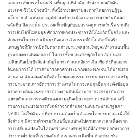
และการอัพเกรดโครงสร้างพื้นฐานที่สำคัญ กำลังช่วยผลักดัน
ประเทศ ซึ่งไปข้างหน้า. สิ่งนี้อำนวยความสะดวกโดยการปฏิรูป
นโยบาย ตำแหน่งทางภูมิศาสตร์การเมือง และการจ่ายเงินปันผล
พลัดถิ่น ถึงกระนั้น ประเทศก็เผชิญกับอุปสรรคสู่ความสำเร็จ รวมถึง
การเติบโตที่ไม่สมดุล ศักยภาพทางประชากรที่ยังไม่เกิดขึ้นจริง และ
ศักยภาพในการดำเนินธุรกิจและนวัตกรรมที่ยังไม่เกิดขึ้นจริง
เศรษฐกิจที่มีการเปิดรับตลาดต่างประเทศส่วนใหญ่จะทำงานบนพื้น
ฐานของค่าเงินดอลลาร์ ในการซื้อขายเศรษฐกิจโลก อัตราแลก
เปลี่ยนถือเป็นปัจจัยสำคัญในการกำหนดอัตราเงินเฟ้อ ดังที่คุณอาจ
จินตนาการได้ เราสามารถหาค่าประมาณของ NAIRU ได้มากมาย
ด้านล่าง ฉันแสดงอันที่ผลิตโดยคณะกรรมการธนาคารกลางสหรัฐ
การประมาณการอัตราการว่างงานในภาวะสมดุลอื่นๆ จะดึงข้อมูล
จากความผันผวนของการว่างงานอันเนื่องมาจากวงจรธุรกิจ การ
ขยายตัวและการหดตัวของเศรษฐกิจเป็นระยะๆ กราฟด้านล่างนี้
รวมการประมาณการดังกล่าวจากสำนักงานงบประมาณรัฐสภา
NAIRU ไม่ใช่ตัวเลขที่ทราบ แต่ต้องเป็นตัวเลขโดยประมาณ เพื่อให้
สิ่งต่าง ๆ มีความท้าทาย มันเปลี่ยนแปลงไปตามกาลเวลาเนื่องจาก
การเปลี่ยนแปลงในโครงสร้างของเศรษฐกิจที่มีอิทธิพลต่ออัตราการ
ว่างงานต่ำก่อนที่แรงกดดันด้านราคาจะเพิ่มขึ้น ตัวอย่างเช่น