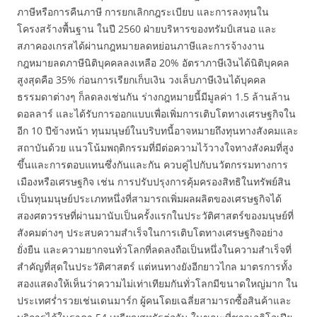
ภาษีหรือการคืนภาษี การยกเลิกกฎระเบียบ และการลงทุนใน
โครงสร้างพื้นฐาน ในปี 2560 ฝ่ายบริหารของทรัมป์เสนอ และ
สภาคองเกรสได้ผ่านกฎหมายลดหย่อนภาษีและการจ้างงาน
กฎหมายลดภาษีนิติบุคคลลงเหลือ 20% อัตราภาษีเงินได้นิติบุคคล
สูงสุดคือ 35% ก่อนการเรียกเก็บเงิน วงเล็บภาษีเงินได้บุคคล
ธรรมดาต่างๆ ก็ลดลงเช่นกัน ร่างกฎหมายนี้มีมูลค่า 1.5 ล้านล้าน
ดอลลาร์ และได้รับการออกแบบเพื่อเพิ่มการเติบโตทางเศรษฐกิจใน
อีก 10 ปีข้างหน้า ทุนมนุษย์ในบริบทนี้อาจหมายถึงทุนทางสังคมและ
สถาบันด้วย แนวโน้มพฤติกรรมที่มีต่อความไว้วางใจทางสังคมที่สูง
ขึ้นและการตอบแทนซึ่งกันและกัน ควบคู่ไปกับนวัตกรรมทางการ
เมืองหรือเศรษฐกิจ เช่น การปรับปรุงการคุ้มครองสิทธิในทรัพย์สิน
เป็นทุนมนุษย์ประเภทหนึ่งที่สามารถเพิ่มผลผลิตของเศรษฐกิจได้
สองศตวรรษที่ผ่านมานับเป็นครั้งแรกในประวัติศาสตร์ของมนุษย์ที่
สังคมต่างๆ ประสบความสำเร็จในการเติบโตทางเศรษฐกิจอย่าง
ยั่งยืน และความยากจนทั่วโลกที่ลดลงถือเป็นหนึ่งในความสำเร็จที่
สำคัญที่สุดในประวัติศาสตร์ แต่หนทางยังอีกยาวไกล มาตรการทั้ง
สองแสดงให้เห็นว่าความไม่เท่าเทียมกันทั่วโลกมีขนาดใหญ่มาก ใน
ประเทศร่ำรวยเช่นเดนมาร์ก ผู้คนโดยเฉลี่ยสามารถซื้อสินค้าและ