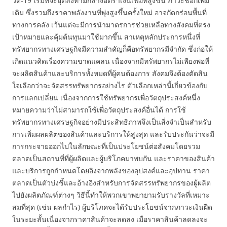
วิด-19 เริ่มที่จะยุติลงท่ามกลางอัตราเงินเฟ้อที่สูงขึ้น ภาวะช็อกเพิ่ม
เติม ซึ่งรวมถึงราคาพลังงานที่พุ่งสูงขึ้นครั้งใหม่ อาจกัดกร่อนพื้นที่
ทางการคลัง เว้นแต่จะมีการนำมาตรการช่วยเหลือทางสังคมที่ตรง
เป้าหมายและคุ้มต้นทุนมาใช้มากขึ้น สาเหตุหลักประการหนึ่งที่
ทรัพยากรทางเศรษฐกิจมีความสำคัญก็คือทรัพยากรมีจำกัด ซึ่งก่อให้
เกิดแนวคิดเรื่องความขาดแคลน เนื่องจากมีทรัพยากรไม่เพียงพอที่
จะผลิตสินค้าและบริการทั้งหมดที่ผู้คนต้องการ สังคมจึงต้องตัดสิน
ใจเลือกว่าจะจัดสรรทรัพยากรอย่างไร ตัวเลือกเหล่านี้เกี่ยวข้องกับ
การแลกเปลี่ยน เนื่องจากการใช้ทรัพยากรเพื่อวัตถุประสงค์หนึ่ง
หมายความว่าไม่สามารถใช้เพื่อวัตถุประสงค์อื่นได้ การใช้
ทรัพยากรทางเศรษฐกิจอย่างมีประสิทธิภาพจึงเป็นสิ่งจำเป็นสำหรับ
การเพิ่มผลผลิตของสินค้าและบริการให้สูงสุด และรับประกันว่าจะมี
การกระจายออกไปในลักษณะที่เป็นประโยชน์ต่อสังคมโดยรวม
ตลาดเป็นสถานที่ที่ผู้ผลิตและผู้บริโภคมาพบกัน และราคาของสินค้า
และบริการถูกกำหนดโดยอิงจากพลังของอุปสงค์และอุปทาน ราคา
ตลาดเป็นตัวบ่งชี้และอ้างอิงสำหรับการจัดสรรทรัพยากรของผู้ผลิต
ไปยังผลิตภัณฑ์ต่างๆ วิธีนี้ทำให้พวกเขาพยายามรับรางวัลที่เหมาะ
สมที่สุด (เช่น ผลกำไร) ผู้บริโภคจะได้รับประโยชน์จากภาวะเงินฝืด
ในระยะสั้นเนื่องจากราคาสินค้าจะลดลง เมื่อราคาสินค้าลดลงจะ