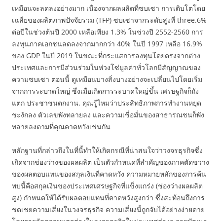
เหมือนจะลดลงอย่างมาก เนื่องจากผลผลิตที่ซบเซา การเติบโตโดย
เฉลี่ยของผลิตภาพปัจจัยรวม (TFP) ซบเซาจากระดับสูงที่ three.6%
ต่อปีในช่วงต้นปี 2000 เหลือเพียง 1.3% ในช่วงปี 2552-2560 การ
ลงทุนภาคเอกชนลดลงจากมากกว่า 40% ในปี 1997 เหลือ 16.9%
ของ GDP ในปี 2019 ในขณะที่กระแสการลงทุนโดยตรงจากต่าง
ประเทศและการมีส่วนร่วมในห่วงโซ่มูลค่าทั่วโลกมีสัญญาณของ
ความซบเซา ตอนนี้ ดูเหมือนบางสิ่งบางอย่างจะเปลี่ยนไปโดยเริ่ม
จากการระบาดใหญ่ ซึ่งเมื่อเกิดการระบาดใหญ่ขึ้น เศรษฐกิจก็ถัง
แตก ประชาชนตกงาน. คุณรู้ไหมว่าประสิทธิภาพการทำงานหยุด
ชะงักลง ตัวเลขพังทลายลง และความเชื่อมั่นของสาธารณชนก็พัง
ทลายลงตามที่คุณคาดหวังเช่นกัน
หลักฐานที่กล่าวถึงในที่นี้ทำให้เกิดกรณีที่น่าสนใจว่าวงจรธุรกิจซึ่ง
เกิดจากช่องว่างของผลผลิต เป็นตัวกำหนดที่สำคัญของภาคตัดขวาง
ของผลตอบแทนของสกุลเงินที่คาดหวัง ความหมายหลักของการค้น
พบนี้คือสกุลเงินของประเทศเศรษฐกิจที่แข็งแกร่ง (ช่องว่างผลผลิต
สูง) กำหนดให้ได้รับผลตอบแทนที่คาดหวังสูงกว่า ซึ่งสะท้อนถึงการ
ชดเชยความเสี่ยงในวงจรธุรกิจ ความเสี่ยงนี้ถูกจับได้อย่างง่ายดาย