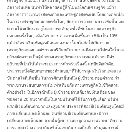
เศรษฐกิจ คนอเมริกันส่วนใหญ่กล่าวว่ารายได้ของพวกเขาไม่ตาม
อัตราเงินเฟ้อ นั่นทำให้หลายคนรู้สึกไม่พอใจกับเศรษฐกิจ แม้ว่า
อัตราการว่างงานจะยังคงต่ำและเศรษฐกิจยังคงเติบโตอย่างต่อเนื่อง
ในภาวะเศรษฐกิจถดถอยครั้งใหญ่ อัตราการว่างงานอาจเพิ่มขึ้น แต่
ความโน้มเอียงจะอยู่ไกลจากระดับสุดขั้วที่พบในภาวะเศรษฐกิจ
ถดถอยครั้งใหญ่ เมื่ออัตราการว่างงานเพิ่มขึ้นจาก 5% เป็น 10%
แม้ว่าอัตราเงินเฟ้อดูเหมือนจะสงบลงโดยไม่ก่อให้เกิดภาวะ
เศรษฐกิจถดถอย แต่ชาวอเมริกันกลับรายงานถึงความไม่พอใจในวง
กว้างต่อความเป็นผู้นำทางเศรษฐกิจของประเทศ แม้ว่าจะมีคำ
อธิบายที่เป็นไปได้หลายประการสำหรับเรื่องนี้ แต่ปัจจัยสำคัญ
ประการหนึ่งคือบทบาทของคำสัญญาที่ไม่บรรลุผลในโลกแห่งแรง
บันดาลใจที่เพิ่มขึ้น ในการศึกษาชิ้นหนึ่ง ผู้เข้าร่วมตอบคำถามว่า
พวกเขาประสบกับความไม่เท่าเทียมกันทางเศรษฐกิจในชีวิตส่วน
ตัวอย่างไร ในอีกกรณีหนึ่ง ผู้เข้าร่วมอ่านเกี่ยวกับเงินเดือนของ
พนักงาน 20 คนจากหนึ่งในสามบริษัทที่ได้รับการสุ่มเลือก บริษัท
แรกมีเงินเดือนต่ำมากและสูงมาก ประการที่สองมีเงินเดือนสูงโดยมี
การเปลี่ยนแปลงเล็กน้อย คนที่สามมีเงินเดือนต่ำและมีการ
เปลี่ยนแปลงเล็กน้อย จากนั้นผู้เข้าร่วมจะถูกถามว่าพวกเขาตีความ
การจ่ายค่าจ้างว่าเท่ากันหรือไม่เท่ากัน รวมถึงเกี่ยวกับอุดมการณ์