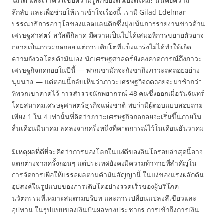
ไม่ได้ และเราควรเชื่อความรู้สึกของตัวเองดีไหม? นั่นคือความ
ลึกลับ และเพื่อช่วยให้เราเข้าใจเรื่องนี้ เรามี Gilad Edelman
บรรณาธิการอาวุโสของแอตแลนติกซึ่งมุ่งเน้นการรายงานข่าวด้าน
เศรษฐศาสตร์ สวัสดีกิลาด มีความเป็นไปได้เสมอที่การขยายตัวอาจ
กลายเป็นภาวะถดถอย แต่การเติบโตที่แข็งแกร่งไม่ได้ทำให้เกิด
ความกังวลโดยตัวมันเอง นักเศรษฐศาสตร์ยังคงคาดการณ์ถึงภาวะ
เศรษฐกิจถดถอยในปีนี้ — พวกเขามักจะกังขาถึงภาวะถดถอยอย่าง
นุ่มนวล — แต่ตอนนี้กลับเห็นว่าภาวะเศรษฐกิจถดถอยจะมาช้ากว่า
ที่พวกเขาคาดไว้ การสำรวจนักพยากรณ์ 48 คนซึ่งออกเมื่อวันจันทร์
โดยสมาคมเศรษฐศาสตร์ธุรกิจแห่งชาติ พบว่ามีผู้ตอบแบบสอบถาม
เพียง 1 ใน 4 เท่านั้นที่คิดว่าภาวะเศรษฐกิจถดถอยจะเริ่มขึ้นภายใน
สิ้นเดือนมีนาคม ลดลงจากครึ่งหนึ่งที่คาดการณ์ไว้ในเดือนธันวาคม
มีเหตุผลที่ดีที่จะคิดว่าการมองโลกในแง่ดีของอินโดรอบล่าสุดนี้อาจ
แตกต่างจากครั้งก่อนๆ แต่ประเทศยังคงมีความท้าทายที่สำคัญใน
การจัดการเพื่อให้บรรลุผลตามคำมั่นสัญญานี้ ในแง่ของแรงผลักดัน
อุปสงค์ในรูปแบบของการเติบโตอย่างรวดเร็วของผู้บริโภค
นวัตกรรมที่เหมาะสมตามบริบท และการเปลี่ยนแปลงสีเขียวและ
อุปทาน ในรูปแบบของเงินปันผลทางประชากร การเข้าถึงการเงิน