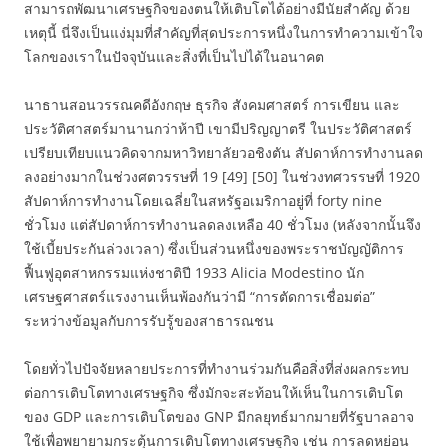
สามารถพัฒนาเศรษฐกิจของตนให้เติบโตได้อย่างมีนัยสำคัญ ด้วย
เหตุนี้ นี่จึงเป็นแง่มุมที่สำคัญที่สุดประการหนึ่งในการทำความเข้าใจ
โลกของเราในปัจจุบันและสิ่งที่เป็นไปได้ในอนาคต
นาธานสอนวรรณคดีอังกฤษ ธุรกิจ สังคมศาสตร์ การเขียน และ
ประวัติศาสตร์มานานกว่าห้าปี เขามีปริญญาตรี ในประวัติศาสตร์
เปรียบเทียบแนวคิดจากมหาวิทยาลัยวอชิงตัน สัปดาห์การทำงานลด
ลงอย่างมากในช่วงศตวรรษที่ 19 [49] [50] ในช่วงทศวรรษที่ 1920
สัปดาห์การทำงานโดยเฉลี่ยในสหรัฐอเมริกาอยู่ที่ forty nine
ชั่วโมง แต่สัปดาห์การทำงานลดลงเหลือ 40 ชั่วโมง (หลังจากนั้นจึง
ใช้เบี้ยประกันล่วงเวลา) ซึ่งเป็นส่วนหนึ่งของพระราชบัญญัติการ
ฟื้นฟูอุตสาหกรรมแห่งชาติปี 1933 Alicia Modestino นัก
เศรษฐศาสตร์แรงงานเห็นพ้องกันว่ามี “การตัดการเชื่อมต่อ”
ระหว่างข้อมูลกับการรับรู้ของสาธารณชน
โดยทั่วไปปัจจัยหลายประการที่ทำงานร่วมกันคือสิ่งที่ส่งผลกระทบ
ต่อการเติบโตทางเศรษฐกิจ ซึ่งมักจะสะท้อนให้เห็นในการเติบโต
ของ GDP และการเติบโตของ GNP มีกลยุทธ์มากมายที่รัฐบาลอาจ
ใช้เพื่อพยายามกระตุ้นการเติบโตทางเศรษฐกิจ เช่น การลดหย่อน