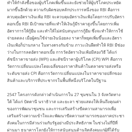
ทำให้กำลังซื้อของผู้บริโภคเพิ่มขึ้นและยังช่วยให้ผู้บริโภคประหยัด
มากขึ้นอีกด้วย ความรับผิดชอบหลักประการหนึ่งของ RBI คือการ
ควบคุมอัตราเงินเฟ้อ RBI จะควบคุมอัตราเงินเฟ้อโดยการปรับอัตรา
ดอกเบี้ย RBI มีเป้าหมายที่จะทำให้เงินกู้มีราคาสูงขึ้นโดยการเพิ่ม
อัตราการให้กู้ยืม และทำให้ไม่สนับสนุนการกู้ยืม ซึ่งจะทำให้การใช้
จ่ายลดลง เมื่อผู้คนใช้จ่ายเงินน้อยลง ราคาก็หยุดเพิ่มขึ้นและอัตรา
เงินเฟ้อก็ปานกลาง ในทางตรงกันข้าม ภาวะเงินฝืดทำให้ RBI มีช่อง
ว่างในการลดอัตราดอกเบี้ย การวัดอัตราเงินเฟ้อมีสองวิธี ได้แก่
ดัชนีราคาขายส่ง (WPI) และดัชนีราคาผู้บริโภค (CPI) WPI คือการ
วัดการเปลี่ยนแปลงโดยเฉลี่ยของราคาสินค้าในตลาดขายส่งหรือ
ระดับขายส่ง CPI คือการวัดการเปลี่ยนแปลงในราคาขายปลีกของ
สินค้าและบริการที่ประชากรในพื้นที่หนึ่งบริโภคในปีฐาน
2547 โครงการดังกล่าวดำเนินการใน 27 ชุมชนใน 3 จังหวัดทาง
ใต้ ได้แก่ ปัตตานี นราธิวาส และยะลา ช่วยแสดงให้เห็นถึงคุณค่า
ของการพัฒนาชุมชน และการเสริมสร้างขีดความสามารถเพื่อ
เสริมสร้างความเข้าใจและพัฒนาขีดความสามารถของภาคประชา
สังคมในการมีส่วนร่วมกับรัฐอย่างมีประสิทธิภาพ ในช่วงไม่กี่ปีที่
ผ่านมา ธนาคารโลกยังให้การสนับสนุนด้านจิตสังคมแก่ผู้ที่ได้รับ