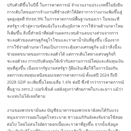
ปรับตัวดีขึ้นในปีนี้ ในการคาดการณ์ จำนวนงานประเภทนี้ไม่ยั่งยืน
การเติบโตของการจ้างงานที่ช้าลงทำให้อัตราการว่างงานเพิ่มขึ้นสู่
จุดสูงสุดที่ three.9% ในการคาดการณ์พื้นฐานของเรา ในขณะที่
สหรัฐฯ เข้าสู่ความขัดแย้งในระดับภูมิภาค การใช้จ่ายด้านกลาโหม
ก็เพิ่มขึ้น สิ่งนี้ทำหน้าที่ต่อต้านผลกระทบด้านลบบางส่วนจากการ
ชะลอตัวของเศรษฐกิจยูโรโซนและราคาน้ำมันที่สูงขึ้น เนื่องจาก
การใช้จ่ายด้านกลาโหมเป็นการกระตุ้นทางเศรษฐกิจ แม้ว่าสิ่งนี้จะ
ช่วยลดขนาดของการชะลอตัวได้ แต่การเติบโตทางเศรษฐกิจก็
ชะลอตัวลง การปรับต้นทุนให้เข้ากับสถานการณ์ใหม่และต้นทุนเงิน
ทุนที่สูงขึ้น เนื่องจากรัฐบาลสหรัฐฯ กู้ยืมเงินเพื่อใช้ในการป้องกัน
ลดการสะสมทุนเหนือขอบเขตการคาดการณ์ ตั้งแต่ปี 2024 ถึงปี
2028 GDP จะเพิ่มขึ้นโดยเฉลี่ย 1.6% ต่อปี ซึ่งช้ากว่าการคาดการณ์
พื้นฐาน zero.2 เปอร์เซ็นต์ แต่ยังสูงกว่าศักยภาพในระยะยาว แม้ว่า
จะแทบไม่ได้เลยก็ตาม
งานของพวกเขามั่นคง บัญชีธนาคารของพวกเขายังคงได้รับแรง
หนุนจากการออมในยุคโรคระบาด ชาวอเมริกันยังคงจับจ่ายใช้สอย
ต่อไป โดยไม่สนใจอัตราดอกเบี้ยและราคาที่สูงขึ้น จากนั้นข้อมูล