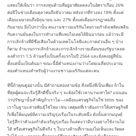
แสดงให้เห็นว่า การลงทุนด้านที่อยู่อาศัยลดลงในอัตราเกือบ 26%
ต่อปีในช่วงเดือนตุลาคมถึงธันวาคม หลังจากที่ร่วงลง 18% ตั้งแต่
เดือนเมษายนถึงมิถุนายน และ 27% ตั้งแต่เดือนกรกฎาคมถึง
กันยายน ยิ่งไปกว่านั้น คนงานชาวอเมริกันโดยรวมกำลังเพลิดเพลิน
กับความมั่นคงในการทำงานที่แทบไม่เคยได้ยินมาก่อน แม้ว่าจะมี
การเลิกจ้างที่มีชื่อเสียงในด้านเทคโนโลยีและภาคส่วนอื่น ๆ บ้าง
ก็ตาม จำนวนการเลิกจ้างและการเลิกจ้างรายเดือนของรัฐบาลลด
ลงต่ำกว่า 1.5 ล้านครั้งเป็นครั้งแรกในปี 2564 และยังคงอยู่ที่นั่น
ตั้งแต่นั้นเป็นต้นมา ขณะนี้มีตำแหน่งงานว่างโดยเฉลี่ยประมาณ
สองตำแหน่งสำหรับผู้ว่างงานชาวอเมริกันแต่ละคน
ทีนี้ถ้าคุณดูอย่างนั้น มีคำถามสองสามข้อ สิ่งหนึ่งที่เป็นเพียง ถ้าใน
ที่สุดผู้คนจะเริ่มรู้สึกดีขึ้นจริง ๆ จะต้องใช้เวลานานเท่าใด? แน่นอน
ว่าปรัชญานั้นสำคัญถ้าเราไม่—เหมือนเศรษฐกิจไม่ใช่ telos ของ
เราในฐานะสายพันธุ์ใช่ไหม เช่น เหตุผลที่เราต้องการให้เศรษฐกิจดี
ก็เพื่อให้มนุษย์มีความเจริญรุ่งเรืองในระดับหนึ่ง ดังนั้นหากมนุษย์
ไม่รู้สึกว่าตัวเองกำลังเจริญรุ่งเรือง ก็แสดงว่ามีบางอย่างใช้งานไม่
ได้ หรือเศรษฐกิจไม่ดีจริง ๆ ในบางด้านที่เรามองไม่เห็นและวัดผล