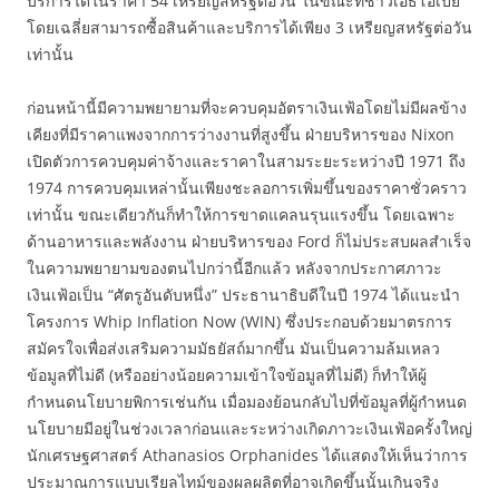
บริการได้ในราคา 54 เหรียญสหรัฐต่อวัน ในขณะที่ชาวเอธิโอเปีย
โดยเฉลี่ยสามารถซื้อสินค้าและบริการได้เพียง 3 เหรียญสหรัฐต่อวัน
เท่านั้น
ก่อนหน้านี้มีความพยายามที่จะควบคุมอัตราเงินเฟ้อโดยไม่มีผลข้าง
เคียงที่มีราคาแพงจากการว่างงานที่สูงขึ้น ฝ่ายบริหารของ Nixon
เปิดตัวการควบคุมค่าจ้างและราคาในสามระยะระหว่างปี 1971 ถึง
1974 การควบคุมเหล่านั้นเพียงชะลอการเพิ่มขึ้นของราคาชั่วคราว
เท่านั้น ขณะเดียวกันก็ทำให้การขาดแคลนรุนแรงขึ้น โดยเฉพาะ
ด้านอาหารและพลังงาน ฝ่ายบริหารของ Ford ก็ไม่ประสบผลสำเร็จ
ในความพยายามของตนไปกว่านี้อีกแล้ว หลังจากประกาศภาวะ
เงินเฟ้อเป็น “ศัตรูอันดับหนึ่ง” ประธานาธิบดีในปี 1974 ได้แนะนำ
โครงการ Whip Inflation Now (WIN) ซึ่งประกอบด้วยมาตรการ
สมัครใจเพื่อส่งเสริมความมัธยัสถ์มากขึ้น มันเป็นความล้มเหลว
ข้อมูลที่ไม่ดี (หรืออย่างน้อยความเข้าใจข้อมูลที่ไม่ดี) ก็ทำให้ผู้
กำหนดนโยบายพิการเช่นกัน เมื่อมองย้อนกลับไปที่ข้อมูลที่ผู้กำหนด
นโยบายมีอยู่ในช่วงเวลาก่อนและระหว่างเกิดภาวะเงินเฟ้อครั้งใหญ่
นักเศรษฐศาสตร์ Athanasios Orphanides ได้แสดงให้เห็นว่าการ
ประมาณการแบบเรียลไทม์ของผลผลิตที่อาจเกิดขึ้นนั้นเกินจริง