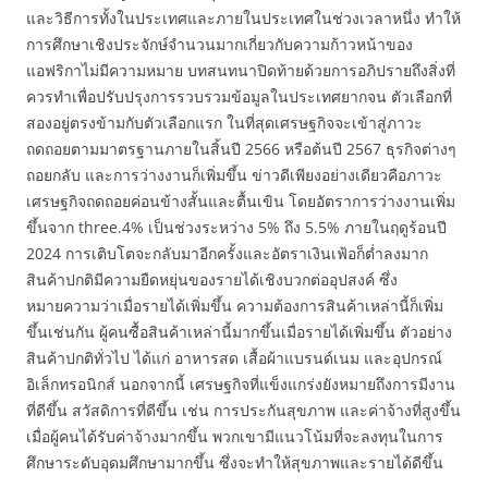
และวิธีการทั้งในประเทศและภายในประเทศในช่วงเวลาหนึ่ง ทำให้
การศึกษาเชิงประจักษ์จำนวนมากเกี่ยวกับความก้าวหน้าของ
แอฟริกาไม่มีความหมาย บทสนทนาปิดท้ายด้วยการอภิปรายถึงสิ่งที่
ควรทำเพื่อปรับปรุงการรวบรวมข้อมูลในประเทศยากจน ตัวเลือกที่
สองอยู่ตรงข้ามกับตัวเลือกแรก ในที่สุดเศรษฐกิจจะเข้าสู่ภาวะ
ถดถอยตามมาตรฐานภายในสิ้นปี 2566 หรือต้นปี 2567 ธุรกิจต่างๆ
ถอยกลับ และการว่างงานก็เพิ่มขึ้น ข่าวดีเพียงอย่างเดียวคือภาวะ
เศรษฐกิจถดถอยค่อนข้างสั้นและตื้นเขิน โดยอัตราการว่างงานเพิ่ม
ขึ้นจาก three.4% เป็นช่วงระหว่าง 5% ถึง 5.5% ภายในฤดูร้อนปี
2024 การเติบโตจะกลับมาอีกครั้งและอัตราเงินเฟ้อก็ต่ำลงมาก
สินค้าปกติมีความยืดหยุ่นของรายได้เชิงบวกต่ออุปสงค์ ซึ่ง
หมายความว่าเมื่อรายได้เพิ่มขึ้น ความต้องการสินค้าเหล่านี้ก็เพิ่ม
ขึ้นเช่นกัน ผู้คนซื้อสินค้าเหล่านี้มากขึ้นเมื่อรายได้เพิ่มขึ้น ตัวอย่าง
สินค้าปกติทั่วไป ได้แก่ อาหารสด เสื้อผ้าแบรนด์เนม และอุปกรณ์
อิเล็กทรอนิกส์ นอกจากนี้ เศรษฐกิจที่แข็งแกร่งยังหมายถึงการมีงาน
ที่ดีขึ้น สวัสดิการที่ดีขึ้น เช่น การประกันสุขภาพ และค่าจ้างที่สูงขึ้น
เมื่อผู้คนได้รับค่าจ้างมากขึ้น พวกเขามีแนวโน้มที่จะลงทุนในการ
ศึกษาระดับอุดมศึกษามากขึ้น ซึ่งจะทำให้สุขภาพและรายได้ดีขึ้น