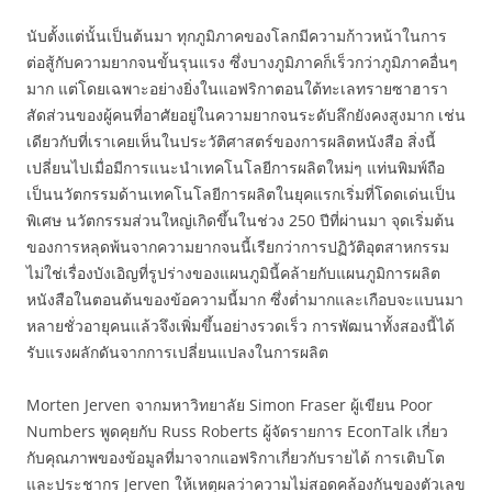
นับตั้งแต่นั้นเป็นต้นมา ทุกภูมิภาคของโลกมีความก้าวหน้าในการ
ต่อสู้กับความยากจนขั้นรุนแรง ซึ่งบางภูมิภาคก็เร็วกว่าภูมิภาคอื่นๆ
มาก แต่โดยเฉพาะอย่างยิ่งในแอฟริกาตอนใต้ทะเลทรายซาฮารา
สัดส่วนของผู้คนที่อาศัยอยู่ในความยากจนระดับลึกยังคงสูงมาก เช่น
เดียวกับที่เราเคยเห็นในประวัติศาสตร์ของการผลิตหนังสือ สิ่งนี้
เปลี่ยนไปเมื่อมีการแนะนำเทคโนโลยีการผลิตใหม่ๆ แท่นพิมพ์ถือ
เป็นนวัตกรรมด้านเทคโนโลยีการผลิตในยุคแรกเริ่มที่โดดเด่นเป็น
พิเศษ นวัตกรรมส่วนใหญ่เกิดขึ้นในช่วง 250 ปีที่ผ่านมา จุดเริ่มต้น
ของการหลุดพ้นจากความยากจนนี้เรียกว่าการปฏิวัติอุตสาหกรรม
ไม่ใช่เรื่องบังเอิญที่รูปร่างของแผนภูมินี้คล้ายกับแผนภูมิการผลิต
หนังสือในตอนต้นของข้อความนี้มาก ซึ่งต่ำมากและเกือบจะแบนมา
หลายชั่วอายุคนแล้วจึงเพิ่มขึ้นอย่างรวดเร็ว การพัฒนาทั้งสองนี้ได้
รับแรงผลักดันจากการเปลี่ยนแปลงในการผลิต
Morten Jerven จากมหาวิทยาลัย Simon Fraser ผู้เขียน Poor
Numbers พูดคุยกับ Russ Roberts ผู้จัดรายการ EconTalk เกี่ยว
กับคุณภาพของข้อมูลที่มาจากแอฟริกาเกี่ยวกับรายได้ การเติบโต
และประชากร Jerven ให้เหตุผลว่าความไม่สอดคล้องกันของตัวเลข