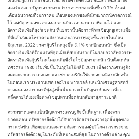
เงินเฟ้อผู้บริโภคที่ร้อนแรงอย่างไม่คาดคิดในเดือนมกราคมก็มาถึง
สองวันต่อมา รัฐบาลรายงานว่าราคาขายส่งเพิ่มขึ้น 0.7% ตั้งแต่
เดือนธันวาคมถึงมกราคม เกือบสองเท่าของที่นักพยากรณ์คาดการณ์
ไว้ แต่ปัญหาคอขวดของอุปทานกินเวลานานกว่าที่คาดไว้ และ
อัตราเงินเฟ้อที่สูงก็เช่นกัน ที่แย่กว่านั้นคือการที่รัสเซียบุกยูเครนเมื่อ
ปีที่แล้วส่งผลให้ราคาพลังงานและอาหารพุ่งสูงขึ้น ภายในเดือน
มิถุนายน 2022 ราคาผู้บริโภคสูงขึ้น 9.1% จากปีก่อนหน้า ซึ่งเป็น
อัตราเงินเฟ้อที่ร้อนแรงที่สุดเมื่อเทียบเป็นรายปีในรอบกว่าสี่ทศวรรษ
อัตราเงินเฟ้อผู้บริโภคโดยเฉลี่ยซึ่งไม่ใช่ปัญหามากนัก นับตั้งแต่ต้น
ทศวรรษ 1980 เริ่มเพิ่มขึ้นในฤดูใบไม้ผลิปี 2021 เนื่องจากเศรษฐกิจ
ถดถอยจากภาวะถดถอย และชาวอเมริกันใช้จ่ายอย่างอิสระอีกครั้ง
ในตอนแรก ประธานเฟด เจอโรม พาวเวลล์ และนักเศรษฐศาสตร์
บางคนมองว่าราคาที่พุ่งสูงขึ้นนั้นน่าจะเป็นปัญหาชั่วคราวที่จะ
คลี่คลายได้เองเมื่อห่วงโซ่อุปทานที่อุดตันกลับมาสู่ภาวะปกติ
ความขาดแคลนเป็นปัญหาทางเศรษฐกิจขั้นพื้นฐาน เนื่องจาก
ขาดแคลน ทรัพยากรจึงต้องได้รับการจัดสรรระหว่างจุดสิ้นสุดของ
การแข่งขัน เพื่อตอบสนองความต้องการของผู้บริโภค การกระจาย
ทรัพยากรจึงต้องอยู่ในระดับที่เหมาะสมที่สุด ในตารางด้านล่าง คุณ