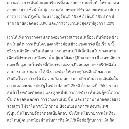
ความต้องการสินค้าและบริการที่ลดลงอย่างรวดเร็วทำให้ราคาลด
ลงอย่างมาก ซึ่งนำไปสู่การล่มสลายของบริษัทหลายแห่งและอัตรา
การว่างงานที่สูงขึ้น ระหว่างฤดูร้อนปี 1929 ถึงต้นปี 1933 ดัชนี
ราคาขายส่งลดลง 33% และการว่างงานพุ่งสูงสุดที่สูงกว่า 20%
เราได้เห็นการว่างงานลดลงอย่างรวดเร็วจนเหลือระดับที่ค่อนข้าง
ต่ำในอดีต การเติบโตของค่าจ้างค่อนข้างแข็งแกร่งเมื่อเร็ว ๆ นี้
จริงๆ แล้วอัตราเงินเฟ้อสามารถเอาชนะได้เล็กน้อยในช่วงหลาย
เดือนที่ผ่านมา แต่ถึงกระนั้น ผู้คนก็ยังคงรู้สึกแย่มาก เนื่องจากอัตรา
ดอกเบี้ยสูงมากในช่วงที่เกิดภาวะเศรษฐกิจถดถอย บางบริษัทจึงไม่
สามารถลดราคาลงได้ ซึ่งอาจช่วยให้เศรษฐกิจหลีกเลี่ยงภาวะ
เงินฝืดในวงกว้างได้ มีความกังวลอย่างมากเกี่ยวกับภาวะเงินฝืดใน
ภาวะถดถอยของสหรัฐในช่วงปลายปี 2550 ถึงกลางปี ​​2552 ราคา
สินค้าโภคภัณฑ์ลดลง และลูกหนี้พบว่าการชำระคืนเงินกู้ทำได้ยาก
ขึ้น ตลาดหุ้นตกต่ำ การว่างงานเพิ่มขึ้น และราคาบ้านก็ลดลงอย่าง
รวดเร็ว ไม่ว่าในกรณีใดก็ตาม ปัจจุบันธนาคารแห่งประเทศ
ญี่ปุ่น มีนโยบายอัตราดอกเบี้ยติดลบ ซึ่งเป็นนโยบายการเงินที่จะ
ลงโทษผู้คนเล็กน้อยสำหรับการถือเงินไว้เพื่อต่อสู้กับภาวะเงินฝืด