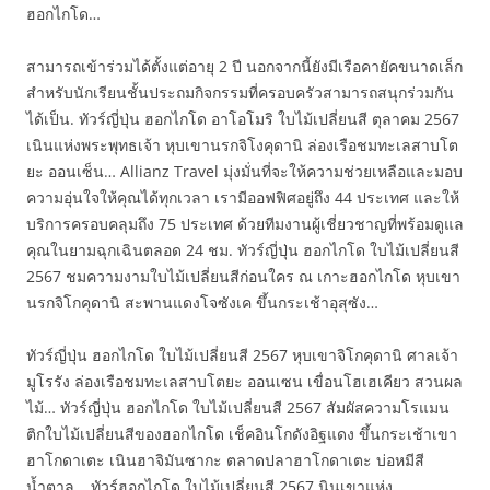
ฮอกไกโด…
สามารถเข้าร่วมได้ตั้งแต่อายุ 2 ปี นอกจากนี้ยังมีเรือคายัคขนาดเล็ก
สำหรับนักเรียนชั้นประถมกิจกรรมที่ครอบครัวสามารถสนุกร่วมกัน
ได้เป็น. ทัวร์ญี่ปุ่น ฮอกไกโด อาโอโมริ ใบไม้เปลี่ยนสี ตุลาคม 2567
เนินแห่งพระพุทธเจ้า หุบเขานรกจิโงคุดานิ ล่องเรือชมทะเลสาบโต
ยะ ออนเซ็น… Allianz Travel มุ่งมั่นที่จะให้ความช่วยเหลือและมอบ
ความอุ่นใจให้คุณได้ทุกเวลา เรามีออฟฟิศอยู่ถึง 44 ประเทศ และให้
บริการครอบคลุมถึง 75 ประเทศ ด้วยทีมงานผู้เชี่ยวชาญที่พร้อมดูแล
คุณในยามฉุกเฉินตลอด 24 ชม. ทัวร์ญี่ปุ่น ฮอกไกโด ใบไม้เปลี่ยนสี
2567 ชมความงามใบไม้เปลี่ยนสีก่อนใคร ณ เกาะฮอกไกโด หุบเขา
นรกจิโกคุดานิ สะพานแดงโจซังเค ขึ้นกระเช้าอุสุซัง…
ทัวร์ญี่ปุ่น ฮอกไกโด ใบไม้เปลี่ยนสี 2567 หุบเขาจิโกคุดานิ ศาลเจ้า
มูโรรัง ล่องเรือชมทะเลสาบโตยะ ออนเซน เขื่อนโฮเฮเคียว สวนผล
ไม้… ทัวร์ญี่ปุ่น ฮอกไกโด ใบไม้เปลี่ยนสี 2567 สัมผัสความโรแมน
ติกใบไม้เปลี่ยนสีของฮอกไกโด เช็คอินโกดังอิฐแดง ขึ้นกระเช้าเขา
ฮาโกดาเตะ เนินฮาจิมันซากะ ตลาดปลาฮาโกดาเตะ บ่อหมีสี
น้ำตาล… ทัวร์ฮอกไกโด ใบไม้เปลี่ยนสี 2567 นินเขาแห่ง