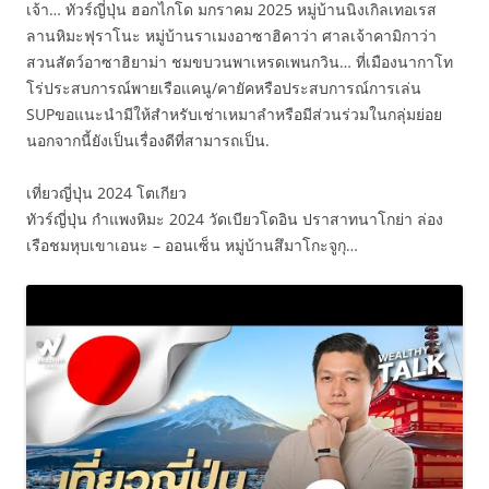
เจ้า… ทัวร์ญี่ปุ่น ฮอกไกโด มกราคม 2025 หมู่บ้านนิงเกิลเทอเรส
ลานหิมะฟุราโนะ หมู่บ้านราเมงอาซาฮิคาว่า ศาลเจ้าคามิกาว่า
สวนสัตว์อาซาฮิยาม่า ชมขบวนพาเหรดเพนกวิน… ที่เมืองนากาโท
โร่ประสบการณ์พายเรือแคนู/คายัคหรือประสบการณ์การเล่น
SUPขอแนะนำมีให้สำหรับเช่าเหมาลำหรือมีส่วนร่วมในกลุ่มย่อย
นอกจากนี้ยังเป็นเรื่องดีที่สามารถเป็น.
เที่ยวญี่ปุ่น 2024 โตเกียว
ทัวร์ญี่ปุ่น กำแพงหิมะ 2024 วัดเบียวโดอิน ปราสาทนาโกย่า ล่อง
เรือชมหุบเขาเอนะ – ออนเซ็น หมู่บ้านสึมาโกะจูกุ…