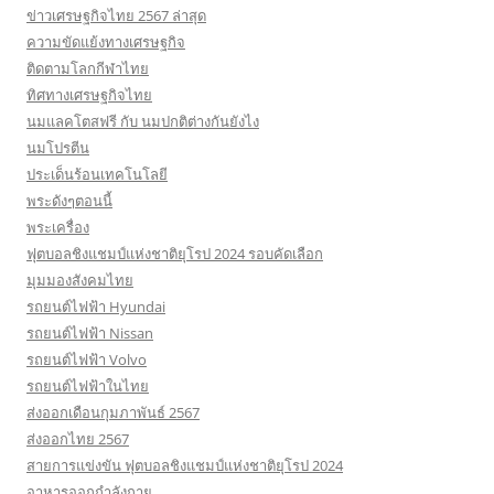
ข่าวเศรษฐกิจไทย 2567 ล่าสุด
ความขัดแย้งทางเศรษฐกิจ
ติดตามโลกกีฬาไทย
ทิศทางเศรษฐกิจไทย
นมแลคโตสฟรี กับ นมปกติต่างกันยังไง
นมโปรตีน
ประเด็นร้อนเทคโนโลยี
พระดังๆตอนนี้
พระเครื่อง
ฟุตบอลชิงแชมป์แห่งชาติยุโรป 2024 รอบคัดเลือก
มุมมองสังคมไทย
รถยนต์ไฟฟ้า Hyundai
รถยนต์ไฟฟ้า Nissan
รถยนต์ไฟฟ้า Volvo
รถยนต์ไฟฟ้าในไทย
ส่งออกเดือนกุมภาพันธ์ 2567
ส่งออกไทย 2567
สายการแข่งขัน ฟุตบอลชิงแชมป์แห่งชาติยุโรป 2024
อาหารออกกําลังกาย