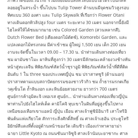
ภาพวาดของแวนโก๊ะ รวมถึงยังมีแปลงทิวลิปแบบไฮโดรโปนิกส์ที่
ลอยอยู่ในสระน้ำ ขึ้นไปบน Tulip Tower ด้านบนมีจุดชมวิวสูงรอบ
ทิศแบบ 360 องศา และ Tulip Skywalk ที่เรียกว่า Flower Otani
ทางเดินดอกทิวลิปสูง four เมตร ระยะทาง 30 เมตร นอกจากนี้ยังมี
ไฮไลท์ให้ได้ชมมากมาย เช่น Colored Garden (สวนหลากสี),
Dutch Flower Bed (เตียงดอกไม้ดัตช์), Komorebi Garden, และ
แปลงดอกไม้ทรงกลม มีค่าเข้าชม ผู้ใหญ่ 1,500 เยน เด็ก 200 เยน
งานจะจัดขึ้นในเวลา 09.00 – 17.30 น. นำท่านเดินทางท่องเที่ยว
ชม ผามันซาโมะ ผาหินที่สูงกว่า 30 เมตรมีลักษณะคล้ายงวงช้างหัน
หน้าสู่ทะเลจีน พิพิธภัณฑ์สัตว์น้ำชุราอูมิ พิพิธภัณฑ์สัตว์น้ำที่ดีที่ติด
อันดับ 1 ใน three ของประเทศญี่ปุ่น ชม ปราสาทชูริ (ด้านนอก)
ปราสาทตามแบบสถาปัตยกรรมของชาวริวกิว ชม ถ้ำธารมรกตเกีย
วคุเซ็นโด ถ้ำหินงอก และหินย้อยสวยงาม ยาวกว่า 700 เมตร
ศูนย์การค้าอุมิคะจิ เทอเรส ศูนย์ก… นำท่านเดินทางท่องเที่ยวญี่ปุ่น
พาท่านไปยังไฮไลท์เด็ด คามิโคจิ หุบเขาในฝันที่อยู่สูงขึ้นไปทาง
เหนือของเทือกเขาแอลป์ ญี่ปุ่น เยือน ศาลเจ้าฟูชิมิอินาริ เสาโทริอิ
พันต้นแห่งเกียวโต สักการะสิ่งศักดิ์สิทธิ์ ณ ศาลเจ้าเฮอัน ประตูโทริ
อิยักษ์สีแดงที่ตั้งอยู่ด้านหน้าของวัด เดินชิว เมืองเก่าทาคายาม่า
ฉายา Little Kyoto ณ ถนนซันมาจิซูจิ ศาลเจ้านัมบะยาซากะ ศาล