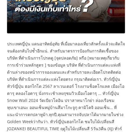
ประเทศญี่ปุ่น แดนอาทิตย์อุทัย ที่เมื่อมาลองเที่ยวสักครั้งแล้วจะติดใจ
จนต้องกลับไปซ้ำอีกแน่. สำหรับมาตรการป้องกันการติดเชื้อของ
บริษัท ที่ดำเนินการโปรดดู [จุดปลอดภัย] หรือ [หมายเหตุเกี่ยวกับ
การเข้าร่วมหลักสูตร ] ของข้อมูล บริษัท ที่ดำเนินการแต่ละแห่งที่
ด้านล่างของหน้าการจองแผนและสำหรับรายละเอียดโปรดติดต่อ
บริษัท ที่ดำเนินการแต่ละแห่งโดยตรง กรุณาติดต่อเรา. ทัวร์ญี่ปุ่น
ทัวร์ญี่ปุ่น ฮอกไกโด 2567 ลาเวนเดอร์ โรงงานช็อคโกแลต เมืองโอ
ตารุ คลองโอตารุ นั่งกระเช้าเทงกุชมวิวเมืองโอตารุ … ทัวร์ญี่ปุ่น
Snow Wall 2024 วัดเบียวโดอิน ปราสาทนาโกย่า ล่องเรือชม
หุบเขาเอนะ ออนเซ็นหมู่บ้านสึมาโกะจูกุ คามิโคจิ ออนเซ็น… ที่
แนะนำการตกปลาทูม้า.ทุกปี,คุณสามารถจับปลาได้มากมายในช่วง
Golden Weekว่ากันว่า. ทัวร์ญี่ปุ่นฮอกไกโด ชมใบไม้เปลี่ยนสี
JOZANKEI BEAUTIFUL TIME ฤดูใบไม้เปลี่ยนสี 5วัน3คืน (XJ) ทัวร์