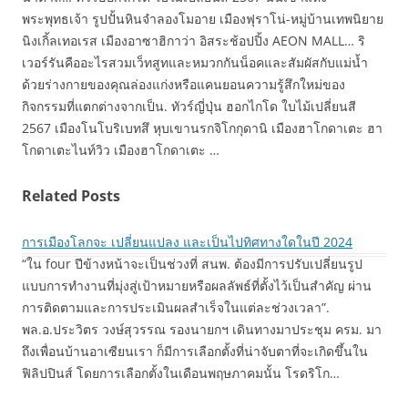
พระพุทธเจ้า รูปปั้นหินจำลองโมอาย เมืองฟุราโน่-หมู่บ้านเทพนิยาย
นิงเกิ้ลเทอเรส เมืองอาซาฮิกาว่า อิสระช้อปปิ้ง AEON MALL… ริ
เวอร์รันคืออะไรสวมเว็ทสูทและหมวกกันน็อคและสัมผัสกับแม่น้ำ
ด้วยร่างกายของคุณล่องแก่งหรือแคนยอนความรู้สึกใหม่ของ
กิจกรรมที่แตกต่างจากเป็น. ทัวร์ญี่ปุ่น ฮอกไกโด ใบไม้เปลี่ยนสี
2567 เมืองโนโบริเบทสึ หุบเขานรกจิโกกุดานิ เมืองฮาโกดาเตะ ฮา
โกดาเตะไนท์วิว เมืองฮาโกดาเตะ …
Related Posts
การเมืองโลกจะ เปลี่ยนแปลง และเป็นไปทิศทางใดในปี 2024
“ใน four ปีข้างหน้าจะเป็นช่วงที่ สนพ. ต้องมีการปรับเปลี่ยนรูป
แบบการทำงานที่มุ่งสู่เป้าหมายหรือผลลัพธ์ที่ตั้งไว้เป็นสำคัญ ผ่าน
การติดตามและการประเมินผลสำเร็จในแต่ละช่วงเวลา”.
พล.อ.ประวิตร วงษ์สุวรรณ รองนายกฯ เดินทางมาประชุม ครม. มา
ถึงเพื่อนบ้านอาเซียนเรา ก็มีการเลือกตั้งที่น่าจับตาที่จะเกิดขึ้นใน
ฟิลิปปินส์ โดยการเลือกตั้งในเดือนพฤษภาคมนั้น โรดริโก…