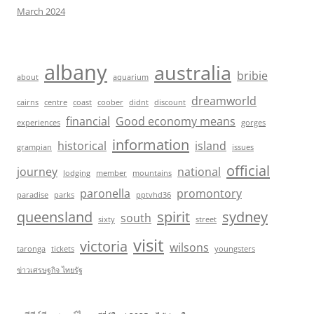
March 2024
albany
australia
bribie
about
aquarium
dreamworld
cairns
centre
coast
coober
didnt
discount
financial
Good economy means
experiences
gorges
information
historical
island
grampian
issues
official
journey
national
lodging
member
mountains
paronella
promontory
paradise
parks
pptvhd36
queensland
spirit
sydney
south
sixty
street
visit
victoria
wilsons
taronga
tickets
youngsters
ข่าวเศรษฐกิจ ไทยรัฐ