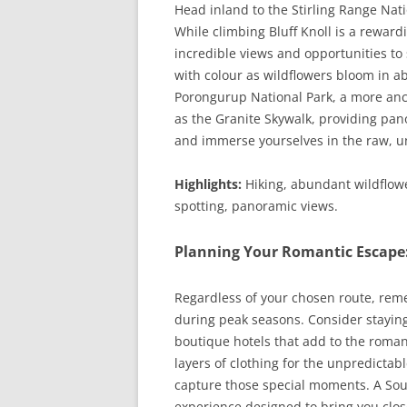
Head inland to the Stirling Range Nati
While climbing Bluff Knoll is a reward
incredible views and opportunities to 
with colour as wildflowers bloom in a
Porongurup National Park, a more anc
as the Granite Skywalk, providing pano
and immerse yourselves in the raw, un
Highlights:
Hiking, abundant wildflowe
spotting, panoramic views.
Planning Your Romantic Escape
Regardless of your chosen route, rem
during peak seasons. Consider staying
boutique hotels that add to the roman
layers of clothing for the unpredictab
capture those special moments. A South
experience designed to bring you clos