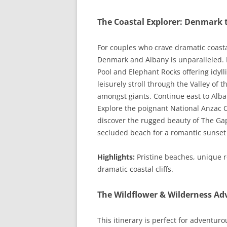
The Coastal Explorer: Denmark 
For couples who crave dramatic coasta
Denmark and Albany is unparalleled. 
Pool and Elephant Rocks offering idyl
leisurely stroll through the Valley of 
amongst giants. Continue east to Alba
Explore the poignant National Anzac C
discover the rugged beauty of The Ga
secluded beach for a romantic sunset p
Highlights:
Pristine beaches, unique ro
dramatic coastal cliffs.
The Wildflower & Wilderness Ad
This itinerary is perfect for adventur