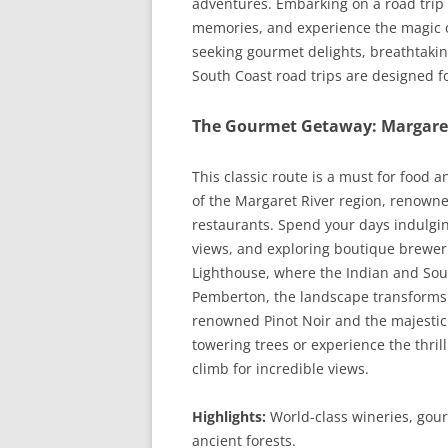
adventures. Embarking on a road trip h
memories, and experience the magic o
seeking gourmet delights, breathtakin
South Coast road trips are designed f
The Gourmet Getaway: Margaret
This classic route is a must for food a
of the Margaret River region, renown
restaurants. Spend your days indulgin
views, and exploring boutique brewerie
Lighthouse, where the Indian and So
Pemberton, the landscape transforms in
renowned Pinot Noir and the majestic 
towering trees or experience the thrill
climb for incredible views.
Highlights:
World-class wineries, gour
ancient forests.