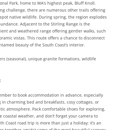
onal Park, home to WA’s highest peak, Bluff Knoll.
ing challenge, there are numerous other trails offering
spot native wildlife. During spring, the region explodes
bundance. Adjacent to the Stirling Range is the
ient and weathered range offering gentler walks, such
ramic vistas. This route offers a chance to disconnect
tamed beauty of the South Coast’s interior.
rs (seasonal), unique granite formations, wildlife
:
ember to book accommodation in advance, especially
 in charming bed and breakfasts, cosy cottages, or
tic atmosphere. Pack comfortable shoes for exploring,
le coastal weather, and don’t forget your camera to
 Coast road trip is more than just a holiday; it’s an
er together amidst some of the most beautiful scenery