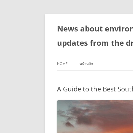
Skip
to
content
News about enviro
updates from the d
HOME
หน้าหลัก
A Guide to the Best Sout