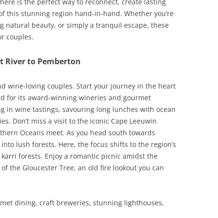
ere is the perfect way to reconnect, create lasting
f this stunning region hand-in-hand. Whether you’re
g natural beauty, or simply a tranquil escape, these
or couples.
 River to Pemberton
nd wine-loving couples. Start your journey in the heart
ed for its award-winning wineries and gourmet
g in wine tastings, savouring long lunches with ocean
s. Don’t miss a visit to the iconic Cape Leeuwin
uthern Oceans meet. As you head south towards
to lush forests. Here, the focus shifts to the region’s
karri forests. Enjoy a romantic picnic amidst the
 of the Gloucester Tree, an old fire lookout you can
met dining, craft breweries, stunning lighthouses,