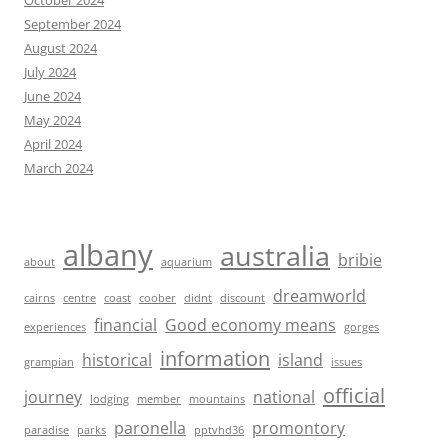
October 2024
September 2024
August 2024
July 2024
June 2024
May 2024
April 2024
March 2024
albany
australia
bribie
about
aquarium
dreamworld
cairns
centre
coast
coober
didnt
discount
financial
Good economy means
experiences
gorges
information
historical
island
grampian
issues
official
journey
national
lodging
member
mountains
paronella
promontory
paradise
parks
pptvhd36