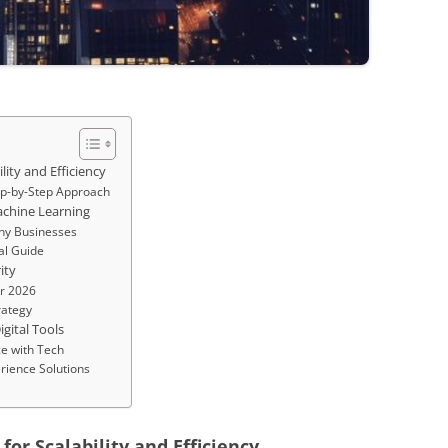
ity and Efficiency
tep-by-Step Approach
Machine Learning
any Businesses
cal Guide
ity
or 2026
rategy
gital Tools
e with Tech
rience Solutions
or Scalability and Efficiency