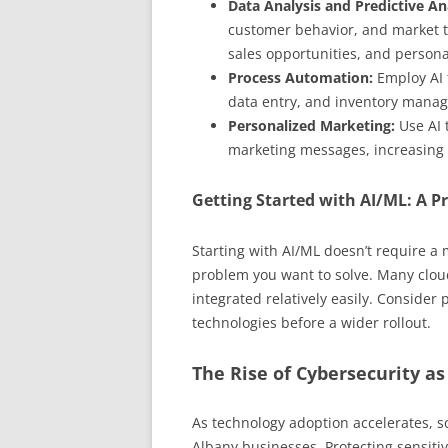
Data Analysis and Predictive Ana
customer behavior, and market t
sales opportunities, and person
Process Automation:
Employ AI t
data entry, and inventory manag
Personalized Marketing:
Use AI 
marketing messages, increasing
Getting Started with AI/ML: A Pr
Starting with AI/ML doesn’t require a 
problem you want to solve. Many cloud
integrated relatively easily. Consider p
technologies before a wider rollout.
The Rise of Cybersecurity as 
As technology adoption accelerates, s
Albany businesses. Protecting sensiti