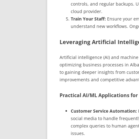
controls, and regular backups. 
cloud provider.
Train Your Staff:
Ensure your em
understand new workflows. Ongoin
Leveraging Artificial Intell
Artificial intelligence (AI) and machi
optimizing business processes in Alb
to gaining deeper insights from custom
improvements and competitive advan
Practical AI/ML Applications fo
Customer Service Automation:
social media to handle frequentl
complex queries to human agents.
issues.