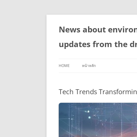
Skip
to
content
News about enviro
updates from the d
HOME
หน้าหลัก
Tech Trends Transformin